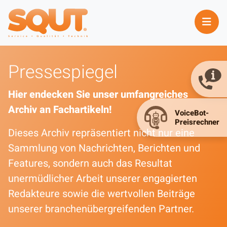
Pressespiegel
Hier endecken Sie unser umfangreiches
Archiv an Fachartikeln!
Dieses Archiv repräsentiert nicht nur eine
Sammlung von Nachrichten, Berichten und
Features, sondern auch das Resultat
unermüdlicher Arbeit unserer engagierten
Redakteure sowie die wertvollen Beiträge
unserer branchenübergreifenden Partner.