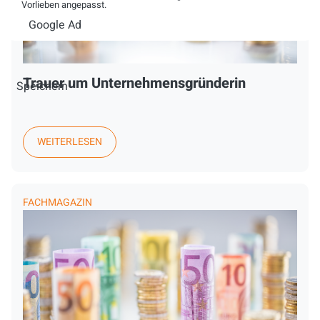
Vorlieben angepasst.
Google Ad
Trauer um Unternehmensgründerin
Speichern
WEITERLESEN
FACHMAGAZIN