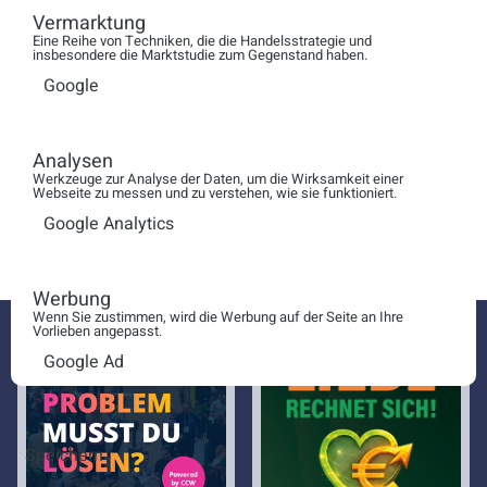
Inzwischen haben mehr als 600 Unternehmen am
Vermarktung
Eine Reihe von Techniken, die die Handelsstrategie und
Wettbewerb teilgenommen. Ich lade Sie herzlich ein:
insbesondere die Marktstudie zum Gegenstand haben.
Vergleichen Sie sich mit den führenden
Google
Dienstleistungsunternehmen in Deutschland. Wir würden
uns freuen, Sie in der Gruppe der kundenorientiertesten
Dienstleister Deutschlands willkommen zu heißen.
Analysen
Werkzeuge zur Analyse der Daten, um die Wirksamkeit einer
Prof. Dr. Peter Maas, Institut für Versicherungswirtschaft
Webseite zu messen und zu verstehen, wie sie funktioniert.
der Universität St. Gallen
Google Analytics
Werbung
Wenn Sie zustimmen, wird die Werbung auf der Seite an Ihre
Vorlieben angepasst.
Google Ad
Speichern