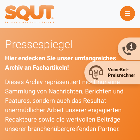
Pressespiegel
Hier endecken Sie unser umfangreiches
Archiv an Fachartikeln!
Dieses Archiv repräsentiert nicht nur eine
Sammlung von Nachrichten, Berichten und
Features, sondern auch das Resultat
unermüdlicher Arbeit unserer engagierten
Redakteure sowie die wertvollen Beiträge
unserer branchenübergreifenden Partner.