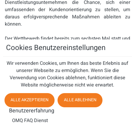
Dienstleistungsunternehmen die Chance, sich einer
umfassenden der Kundenorientierung zu stellen, um
daraus erfolgversprechende Maßnahmen ableiten zu
können.
Der Wettbewerb findet bereits zum sechsten Mal statt und
hat sich zum Standard in der Messung der
Cookies Benutzereinstellungen
Kundenorientierung entwickelt. „Deutschlands
kundenorientierteste Dienstleister“ ermöglicht einen
Wir verwenden Cookies, um Ihnen das beste Erlebnis auf
branchenbezogenen sowie -übergreifenden Benchmark
unserer Webseite zu ermöglichen. Wenn Sie die
auf Basis des 7K-Modells der Customer-Value Forschung
Verwendung von Cookies ablehnen, funktioniert diese
des I.VW der Universität St. Gallen. Die bestplazierten 50
Website möglicherweise nicht wie erwartet.
Unternehmen profitieren von der Berichtserstattung im
Handelsblatt, Deutschlands größter Wirtschafts- und
ALLE AKZEPTIEREN
ALLE ABLEHNEN
Finanzzeitung und genießen eine hohe Sichtbarkeit in
Benutzererfahrung
zahlreichen weiteren Medien. Allein zum Wettbewerb
„Deutschlands kundenorientierteste Dienstleister“ 2010
OMQ FAQ Dienst
wurden über 1.200 Veröffentlichungen registriert.