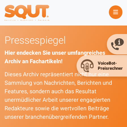
Pressespiegel
Hier endecken Sie unser umfangreiches
Archiv an Fachartikeln!
Dieses Archiv repräsentiert nicht nur eine
Sammlung von Nachrichten, Berichten und
Features, sondern auch das Resultat
unermüdlicher Arbeit unserer engagierten
Redakteure sowie die wertvollen Beiträge
unserer branchenübergreifenden Partner.