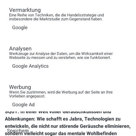
Engage AI Software nutzen wir ja auch KI, um die Tonalität
Vermarktung
von Kunden und Agent:innen in Service-Gesprächen zu
Eine Reihe von Techniken, die die Handelsstrategie und
analysieren. Die Software gibt dann den Agent:innen
insbesondere die Marktstudie zum Gegenstand haben.
Feedback, wenn ihr Tonfall negativ wird oder sie den
Google
Kunden zu oft unterbrechen und selbst zu viel reden. Ich
könnte mir vorstellen, dass die KI in der Kamera oder
Analysen
Videosoftware erkennt, wenn jemand vor dem Bildschirm
Werkzeuge zur Analyse der Daten, um die Wirksamkeit einer
eine schlechte Haltung einnimmt. Ein freundliches, aber
Webseite zu messen und zu verstehen, wie sie funktioniert.
bestimmtes „Sitze gerade!“ könnte helfen, typische
Google Analytics
Rückenleiden von Vielsitzerinne:n vorzubeugen.
Menschen hören ja oft eher auf eine Maschine als auf
andere Menschen. Schließlich ist die KI ein absolut
Werbung
neutraler Coach, der ohne Emotionen und somit sachlich
Wenn Sie zustimmen, wird die Werbung auf der Seite an Ihre
Vorlieben angepasst.
sehr gutes Feedback geben kann.
Google Ad
SQUT: In einer Welt voller Geräuschkulissen und
Ablenkungen: Wie schafft es Jabra, Technologien zu
entwickeln, die nicht nur störende Geräusche eliminieren,
Speichern
sondern vielleicht sogar das mentale Wohlbefinden