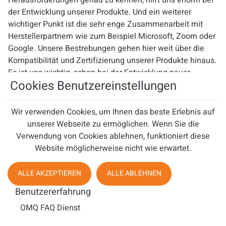
Herausforderungen genau zu kennen, hilft uns enorm bei
der Entwicklung unserer Produkte. Und ein weiterer
wichtiger Punkt ist die sehr enge Zusammenarbeit mit
Herstellerpartnern wie zum Beispiel Microsoft, Zoom oder
Google. Unsere Bestrebungen gehen hier weit über die
Kompatibilität und Zertifizierung unserer Produkte hinaus.
Es ist uns wichtig, schon bei der Entwicklung neuer
Cookies Benutzereinstellungen
Features der Plattformen involviert zu sein und sie somit
voranzutreiben, hardwaretechnisch zu ermöglichen und
optimal nutzbar zu machen.
Wir verwenden Cookies, um Ihnen das beste Erlebnis auf
unserer Webseite zu ermöglichen. Wenn Sie die
SQUT: Sie sprachen von Bewegungsfreiheit durch
Verwendung von Cookies ablehnen, funktioniert diese
kabellose Headsets. Könnte diese Technologie in Zukunft
Website möglicherweise nicht wie erwartet.
noch weitergehen – etwa durch Integration von
Gesundheits-Tracking oder KI-gesteuerter Ergonomie-
ALLE AKZEPTIEREN
ALLE ABLEHNEN
Beratung?
Benutzererfahrung
Gregor Knipper: Das ist natürlich denkbar. Auch wenn mir
OMQ FAQ Dienst
keine konkreten Pläne von Jabra bekannt sind, kann ich
mir das persönlich gut vorstellen. Bei unserer Jabra