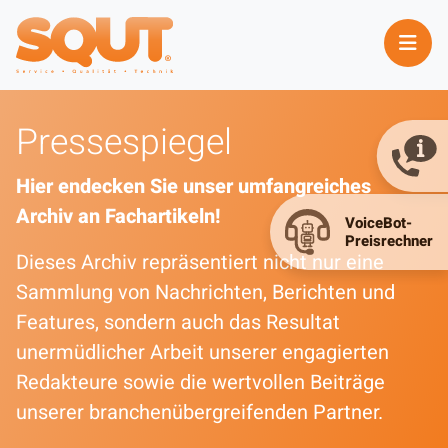
Pressespiegel
Hier endecken Sie unser umfangreiches
Archiv an Fachartikeln!
Dieses Archiv repräsentiert nicht nur eine
Sammlung von Nachrichten, Berichten und
Features, sondern auch das Resultat
unermüdlicher Arbeit unserer engagierten
Redakteure sowie die wertvollen Beiträge
unserer branchenübergreifenden Partner.