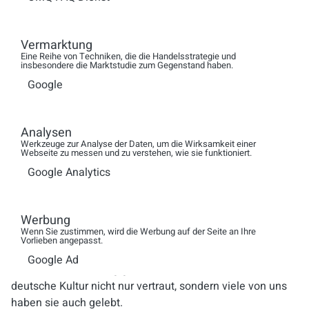
Unternehmen in diesem Bereich tätig sind, spricht für
sich.
Vermarktung
Eine Reihe von Techniken, die die Handelsstrategie und
insbesondere die Marktstudie zum Gegenstand haben.
SQUT: Sie erwähnen Ihre multikulturelle
Google
Arbeitsatmosphäre. Wie stellen Sie sicher, dass kulturelle
Unterschiede nicht zu Kommunikationsproblemen und
Missverständnissen mit deutschen Kunden führen?
Analysen
Werkzeuge zur Analyse der Daten, um die Wirksamkeit einer
Nikolina Josipovic: Ich würde sagen, Multikultur ist ein
Webseite zu messen und zu verstehen, wie sie funktioniert.
Vorteil. Wir vereinen alle Unterschiede zu einer Synergie,
Google Analytics
die uns einen zufriedenen Kunden beschert, und das ist
am Ende des Tages das Wichtigste für uns. Zudem haben
Werbung
die Mitarbeiter:innen, die das Topmanagement bilden,
Wenn Sie zustimmen, wird die Werbung auf der Seite an Ihre
sowie auch der Großteil der Agent:innen viele Jahre in
Vorlieben angepasst.
Deutschland gelebt, sind dort aufgewachsen und haben
Google Ad
dort ihre Schulbildung genossen. Somit ist uns die
deutsche Kultur nicht nur vertraut, sondern viele von uns
haben sie auch gelebt.