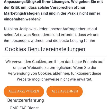
Anpassungsfähigkeit Ihrer Lösungen. Wie gehen Sie mit
der Kritik um, dass solche Versprechen oft nur
Marketingstrategien sind und in der Praxis nicht immer
eingehalten werden?
Nikolina Josipovic: Jeder unserer Auftraggeber ist auf
seine Art etwas Besonderes und erfordert, dass wir uns
ihm besonders widmen und die beste Lösung für ihn
finden. Auch wenn nur ein Agent oder eine Agentin für
Cookies Benutzereinstellungen
diesen engagiert ist, widmen wir uns diesem genauso, wie
wir es tun, wenn wir 100 Mitarbeiter:innen für ein Projekt
Wir verwenden Cookies, um Ihnen das beste Erlebnis auf
einsetzen. Unser Ziel ist es, langfristige
unserer Webseite zu ermöglichen. Wenn Sie die
Geschäftsbeziehungen einzugehen und zu pflegen. Und
Verwendung von Cookies ablehnen, funktioniert diese
diese können nur realisiert werden, wenn solche
Website möglicherweise nicht wie erwartet.
Versprechen auch eingehalten werden. Unsere Kunden
kommen aus den unterschiedlichsten Branchen und ich
ALLE AKZEPTIEREN
ALLE ABLEHNEN
kann mit gutem Gewissen sagen, dass wir E-Commerce-
Experten sind. Ich denke, allein die Tatsache, dass wir
Benutzererfahrung
unter anderem seit neun Jahren für eines der führenden
OMQ FAQ Dienst