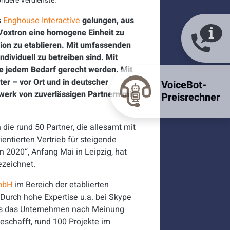
ondere Verdienste.
s
Enghouse Interactive
gelungen, aus
oxtron eine homogene Einheit zu
ion zu etablieren. Mit umfassenden
dividuell zu betreiben sind. Mit
e jedem Bedarf gerecht werden. Mit
er – vor Ort und in deutscher
VoiceBot-
werk von zuverlässigen Partnern mit
Preisrechner
die rund 50 Partner, die allesamt mit
entierten Vertrieb für steigende
2020“, Anfang Mai in Leipzig, hat
ezeichnet.
mbH
im Bereich der etablierten
urch hohe Expertise u.a. bei Skype
 es das Unternehmen nach Meinung
eschafft, rund 100 Projekte im