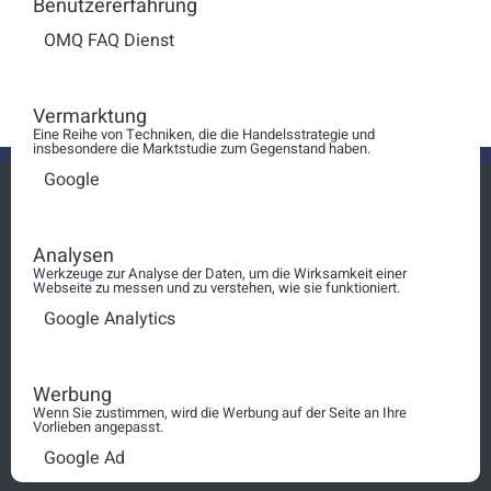
Benutzererfahrung
OMQ FAQ Dienst
Anzeige #
BPO Consulting
Vermarktung
Eine Reihe von Techniken, die die Handelsstrategie und
insbesondere die Marktstudie zum Gegenstand haben.
Google
Analysen
Login
Werkzeuge zur Analyse der Daten, um die Wirksamkeit einer
Webseite zu messen und zu verstehen, wie sie funktioniert.
squt@schosimo.de
Google Analytics
030 3080 90 10
Werbung
Wenn Sie zustimmen, wird die Werbung auf der Seite an Ihre
AGB
Vorlieben angepasst.
Google Ad
Impressum